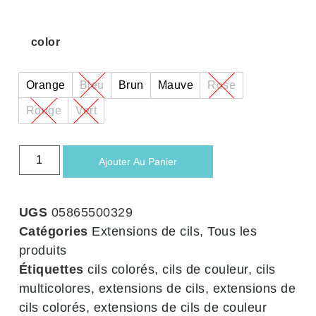
color
Orange
Bleu
Brun
Mauve
Rose
Rouge
Vert
Ajouter Au Panier
UGS
05865500329
Catégories
Extensions de cils
,
Tous les
produits
Étiquettes
cils colorés
,
cils de couleur
,
cils
multicolores
,
extensions de cils
,
extensions de
cils colorés
,
extensions de cils de couleur