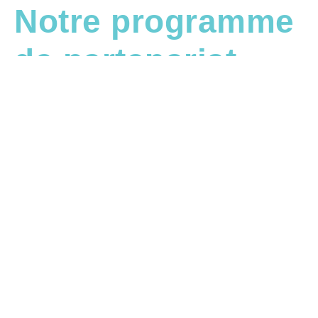
Notre programme
de partenariat
Remplir le formulaire pour deve
partenaire
Prête à faire passer ta carrière au niveau supér
notre formulaire de partenariat pour rejoindre la
Total Extensions. En tant que partenaire, tu prof
nombreux avantages exclusifs : tarifs préférenti
nouveautés en avant-première, soutien marketing
encore. Ce formulaire nous permet de mieux te 
t’offrir un accompagnement personnalisé selon to
niveau d’expérience. Une fois le formulaire soum