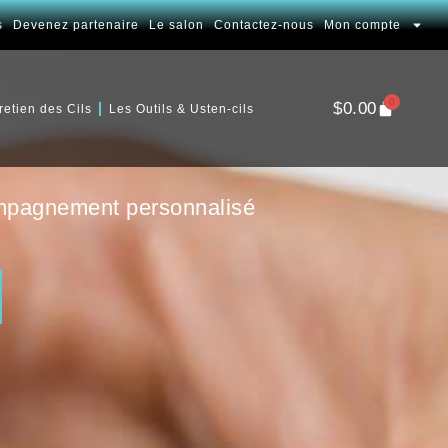
s
Devenez partenaire
Le salon
Contactez-nous
Mon compte
0
$
0.00
retien des Cils
Les Outils & Usten-cils
compagnement personnalisé