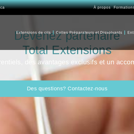
.ca
À propos
Formation
Devenez partenaire
Extensions de cils
Colles Préparateurs et Dissolvants
Ent
Total Extensions
rentiels, des avantages exclusifs et un ac
Des questions? Contactez-nous