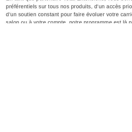
préférentiels sur tous nos produits, d’un accès pri
d’un soutien constant pour faire évoluer votre car
salon ou à votre compte, notre programme est là pou
visibilité et les ressources nécessaires à votre suc
nir
ieur? Remplis
 grande famille
iteras de
els, accès aux
, et bien plus
connaître et de
n profil et ton
is, notre équipe