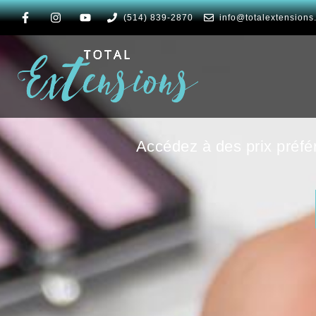
(514) 839-2870
info@totalextensions
Accédez à des prix préfé