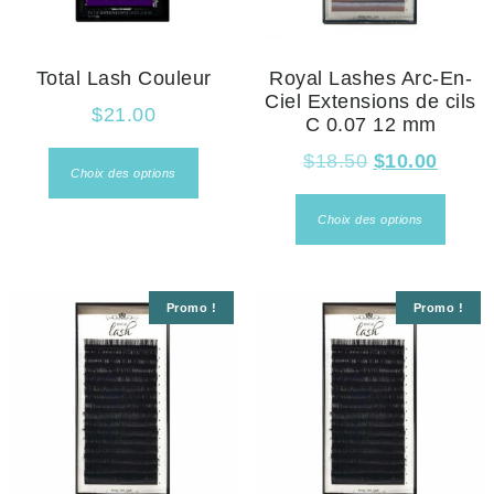
Total Lash Couleur
Royal Lashes Arc-En-
Ciel Extensions de cils
$
21.00
C 0.07 12 mm
$
18.50
$
10.00
Choix des options
Choix des options
Promo !
Promo !