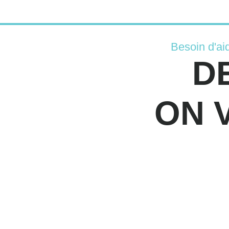
Besoin d'ai
D
ON 