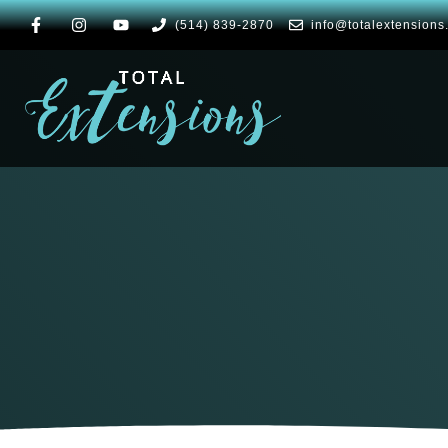
(514) 839-2870
info@totalextensions