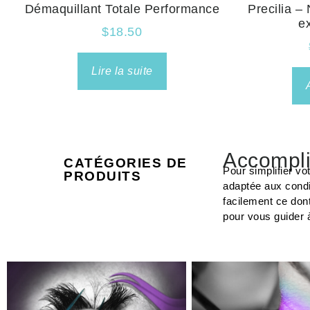
Démaquillant Totale Performance
Precilia –
e
$
18.50
Lire la suite
Accompli
CATÉGORIES DE
Pour simplifier vo
PRODUITS
adaptée aux condi
facilement ce don
pour vous guider 