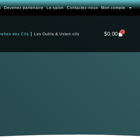
s
Devenez partenaire
Le salon
Contactez-nous
Mon compte
0
$
0.00
retien des Cils
Les Outils & Usten-cils