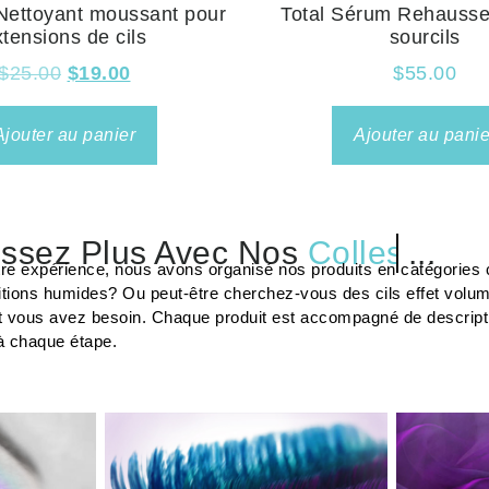
 Nettoyant moussant pour
Total Sérum Rehausseu
xtensions de cils
sourcils
$
25.00
$
19.00
$
55.00
Ajouter au panier
Ajouter au panie
ssez Plus Avec Nos
Préparateur
...
tre expérience, nous avons organisé nos produits en catégories c
tions humides? Ou peut-être cherchez-vous des cils effet volu
t vous avez besoin. Chaque produit est accompagné de description
à chaque étape.