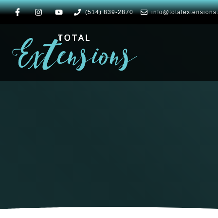
(514) 839-2870
info@totalextensions