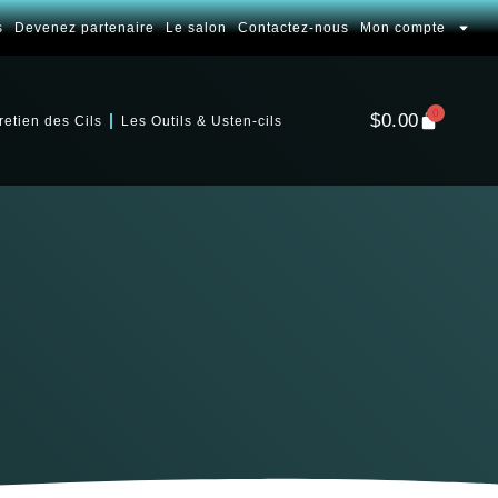
s
Devenez partenaire
Le salon
Contactez-nous
Mon compte
0
$
0.00
retien des Cils
Les Outils & Usten-cils