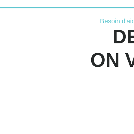
Besoin d'ai
D
ON 