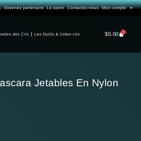
s
Devenez partenaire
Le salon
Contactez-nous
Mon compte
0
$
0.00
retien des Cils
Les Outils & Usten-cils
Mascara Jetables En Nylon