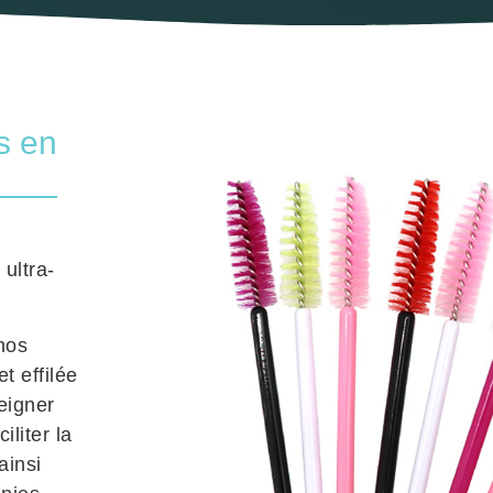
s en
ultra-
 nos
t effilée
peigner
iliter la
ainsi