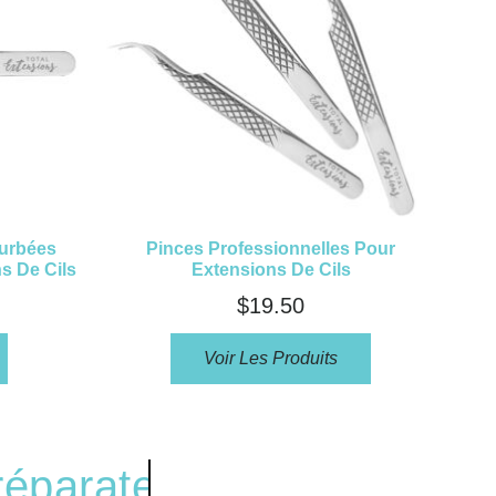
ourbées
Pinces Professionnelles Pour
s De Cils
Extensions De Cils
$
19.50
Voir Les Produits
réparateur
...