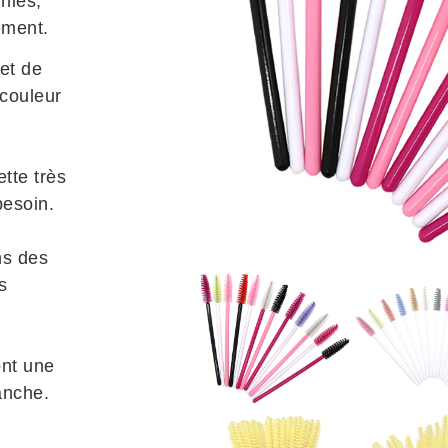
nies,
ement.
et de
 couleur
tte très
besoin.
ns des
s
l
ont une
anche.