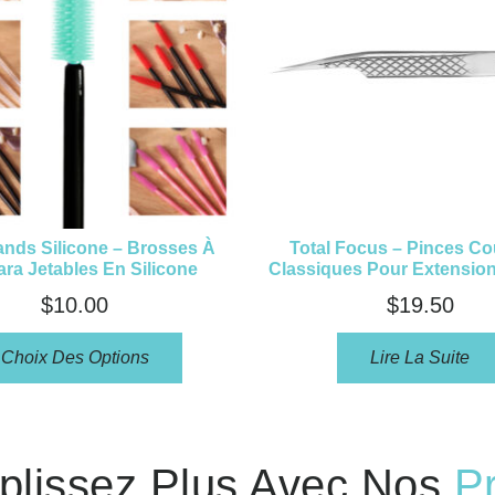
ands Silicone – Brosses À
Total Focus – Pinces C
ra Jetables En Silicone
Classiques Pour Extension
$
10.00
$
19.50
Choix Des Options
Lire La Suite
lissez Plus Avec Nos
P