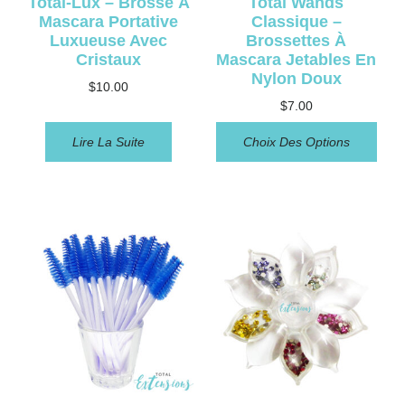
Total-Lux – Brosse À
Total Wands
Mascara Portative
Classique –
Luxueuse Avec
Brossettes À
Cristaux
Mascara Jetables En
Nylon Doux
$
10.00
$
7.00
Lire La Suite
Choix Des Options