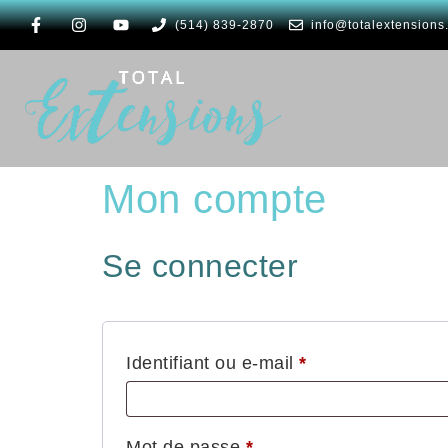
(514) 839-2870
info@totalextensions
Mon compte
Se connecter
Identifiant ou e-mail
*
Mot de passe
*