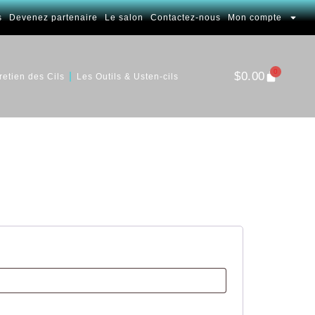
s
Devenez partenaire
Le salon
Contactez-nous
Mon compte
0
$
0.00
retien des Cils
Les Outils & Usten-cils