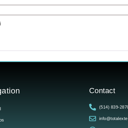
i
gation
Contact
(514) 839-287
l
info@totalext
os