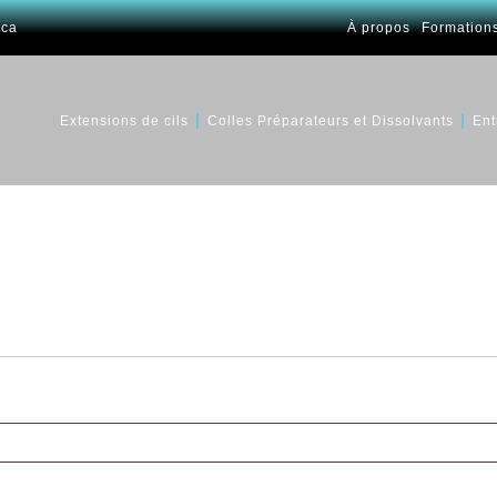
.ca
À propos
Formation
Extensions de cils
Colles Préparateurs et Dissolvants
Ent