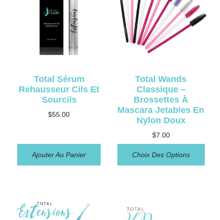
Total Sérum
Total Wands
Rehausseur Cils Et
Classique –
Sourcils
Brossettes À
Mascara Jetables En
$
55.00
Nylon Doux
$
7.00
Ajouter Au Panier
Choix Des Options