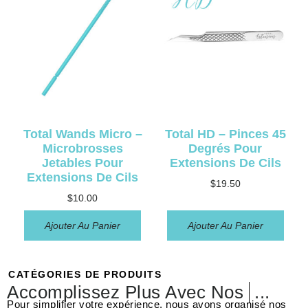
Total Wands Micro –
Total HD – Pinces 45
Microbrosses
Degrés Pour
Jetables Pour
Extensions De Cils
Extensions De Cils
$
19.50
$
10.00
Ajouter Au Panier
Ajouter Au Panier
CATÉGORIES DE PRODUITS
Accomplissez Plus Avec Nos
Prépar
...
Pour simplifier votre expérience, nous avons organisé nos