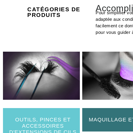
Accompli
CATÉGORIES DE
Pour simplifier vo
PRODUITS
adaptée aux condi
facilement ce don
pour vous guider 
OUTILS, PINCES ET
MAQUILLAGE E
ACCESSOIRES
D'EXTENSIONS DE CILS