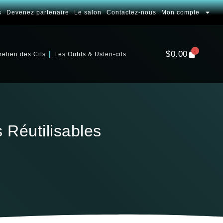
s
Devenez partenaire
Le salon
Contactez-nous
Mon compte
0
$
0.00
retien des Cils
Les Outils & Usten-cils
 Réutilisables