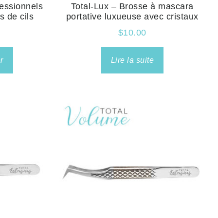
fessionnels
Total-Lux – Brosse à mascara
s de cils
portative luxueuse avec cristaux
$
10.00
r
Lire la suite