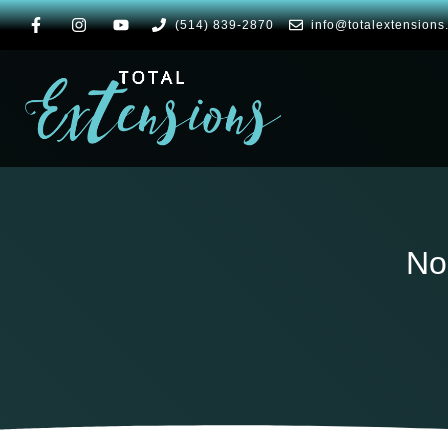
(514) 839-2870
info@totalextensions
No