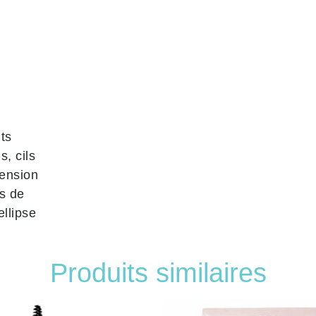
ts
ls
,
cils
ension
ls de
ellipse
Produits similaires