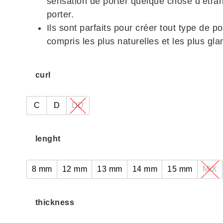
sensation de porter quelque chose d’étra
porter.
Ils sont parfaits pour créer tout type de po
compris les plus naturelles et les plus gl
curl
C
D
DD
lenght
8 mm
12 mm
13 mm
14 mm
15 mm
MIX
thickness