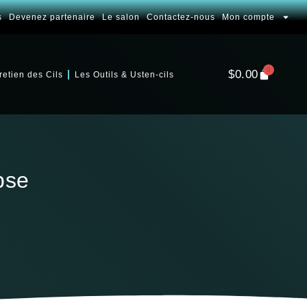
s
Devenez partenaire
Le salon
Contactez-nous
Mon compte
0
$
0.00
retien des Cils
Les Outils & Usten-cils
pse