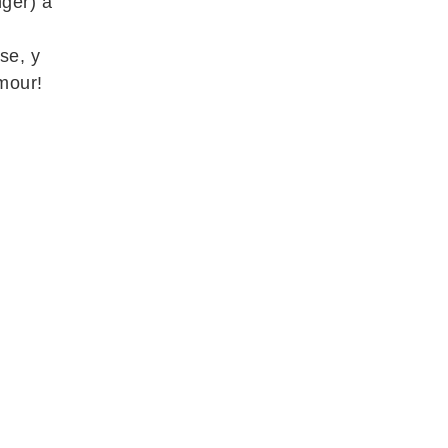
nger) à
se, y
amour!