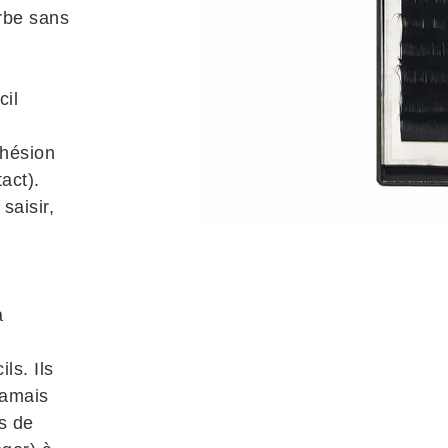
urbe sans
cil
dhésion
act).
saisir,
à
ls. Ils
jamais
as de