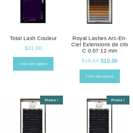
Total Lash Couleur
Royal Lashes Arc-En-
Ciel Extensions de cils
$
21.00
C 0.07 12 mm
$
18.50
$
10.00
Choix des options
Choix des options
Promo !
Promo !