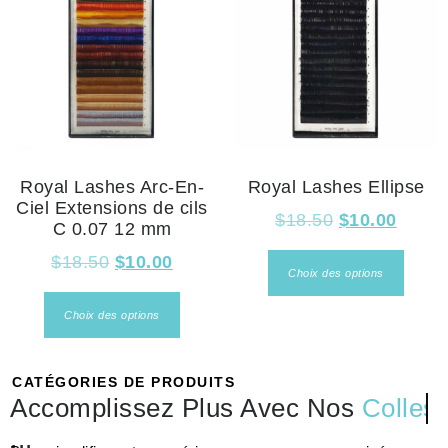
Royal Lashes Arc-En-
Royal Lashes Ellipse
Ciel Extensions de cils
$
18.50
$
10.00
C 0.07 12 mm
$
18.50
$
10.00
Choix des options
Choix des options
CATÉGORIES DE PRODUITS
Accomplissez Plus Avec Nos
Colles
...
Pour simplifier votre expérience, nous avons organisé nos
produits en catégories claires et précises. Besoin d’une colle