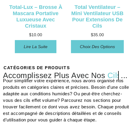
Total-Lux – Brosse À
Total Ventilateur –
Mascara Portative
Mini Ventilateur USB
Luxueuse Avec
Pour Extensions De
Cristaux
Cils
$
10.00
$
35.00
Lire La Suite
Choix Des Options
CATÉGORIES DE PRODUITS
Accomplissez Plus Avec Nos
Cils
...
Pour simplifier votre expérience, nous avons organisé nos
produits en catégories claires et précises. Besoin d’une colle
adaptée aux conditions humides? Ou peut-être cherchez-
vous des cils effet volume? Parcourez nos sections pour
trouver facilement ce dont vous avez besoin. Chaque produit
est accompagné de descriptions détaillées et de conseils
d’utilisation pour vous guider à chaque étape.