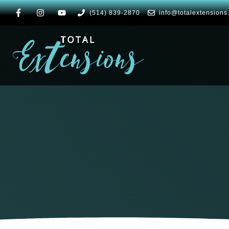
(514) 839-2870
info@totalextensions