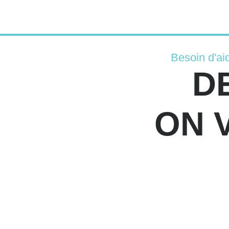
Besoin d'ai
D
ON 