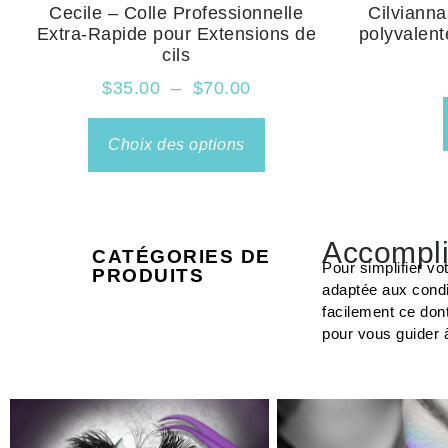
Cecile – Colle Professionnelle
Cilvianna
Extra-Rapide pour Extensions de
polyvalent
cils
$
35.00
–
$
70.00
Choix des options
Accompli
CATÉGORIES DE
Pour simplifier vo
PRODUITS
adaptée aux condi
facilement ce don
pour vous guider 