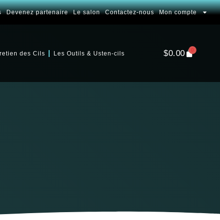
s
Devenez partenaire
Le salon
Contactez-nous
Mon compte
0
$
0.00
retien des Cils
Les Outils & Usten-cils