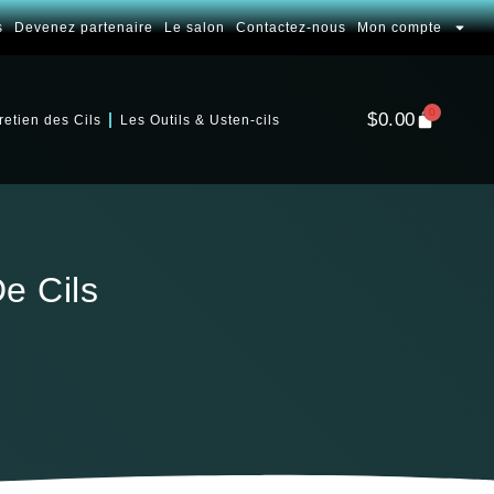
s
Devenez partenaire
Le salon
Contactez-nous
Mon compte
0
$
0.00
retien des Cils
Les Outils & Usten-cils
e Cils