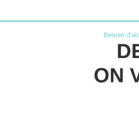
Besoin d'ai
D
ON 