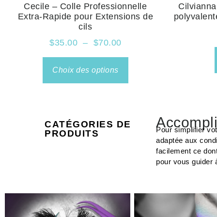
Cecile – Colle Professionnelle
Cilvianna
Extra-Rapide pour Extensions de
polyvalent
cils
$
35.00
–
$
70.00
Choix des options
Accompli
CATÉGORIES DE
Pour simplifier vo
PRODUITS
adaptée aux condi
facilement ce don
pour vous guider 