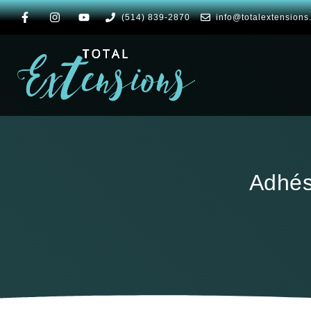
(514) 839-2870
info@totalextensions
Adhés