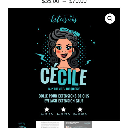
$
35.00
–
$
70.00