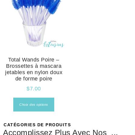
Total Wands Poire –
Brossettes à mascara
jetables en nylon doux
de forme poire
$
7.00
Choix des options
CATÉGORIES DE PRODUITS
Accomplissez Plus Avec Nos
Prépar
...