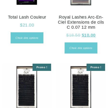
Total Lash Couleur
Royal Lashes Arc-En-
Ciel Extensions de cils
$
21.00
C 0.07 12 mm
$
18.50
$
10.00
Choix des options
Choix des options
Promo !
Promo !