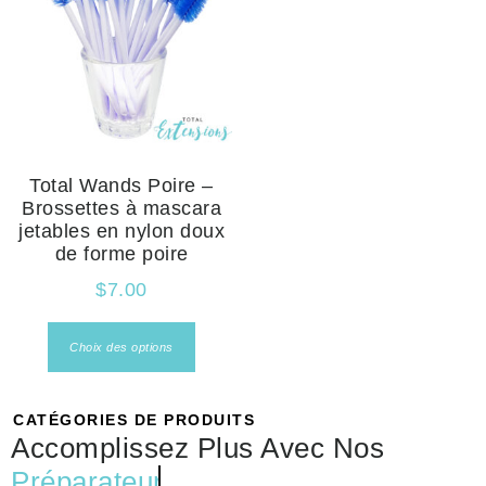
Total Wands Poire –
Brossettes à mascara
jetables en nylon doux
de forme poire
$
7.00
Choix des options
CATÉGORIES DE PRODUITS
Accomplissez Plus Avec Nos
Prépar
...
Pour simplifier votre expérience, nous avons organisé nos