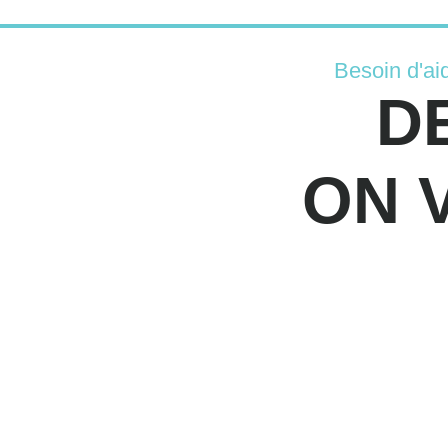
Besoin d'ai
D
ON 