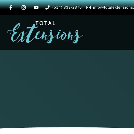
(514) 839-2870
info@totalextensions