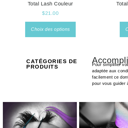
Total Lash Couleur
Tota
$
21.00
Choix des options
C
Accompli
CATÉGORIES DE
Pour simplifier vo
PRODUITS
adaptée aux condi
facilement ce don
pour vous guider 