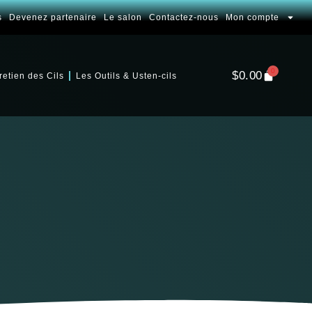
s
Devenez partenaire
Le salon
Contactez-nous
Mon compte
0
$
0.00
retien des Cils
Les Outils & Usten-cils