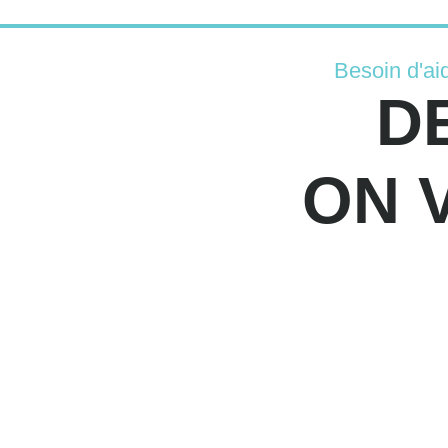
Besoin d'ai
D
ON 