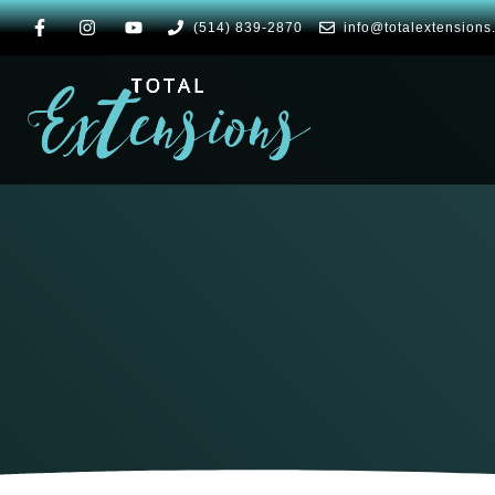
(514) 839-2870
info@totalextensions