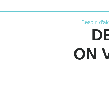
Besoin d'ai
D
ON 