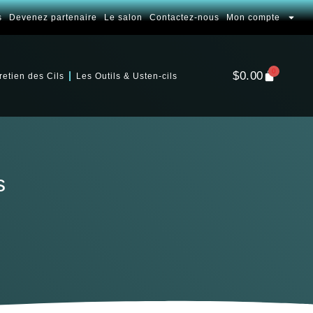
s
Devenez partenaire
Le salon
Contactez-nous
Mon compte
0
$
0.00
retien des Cils
Les Outils & Usten-cils
s