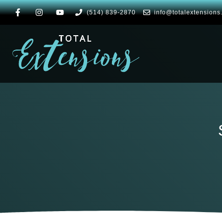
(514) 839-2870
info@totalextensions