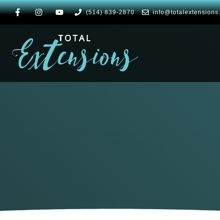
(514) 839-2870
info@totalextensions