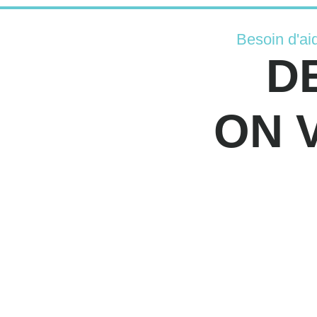
Besoin d'ai
D
ON 