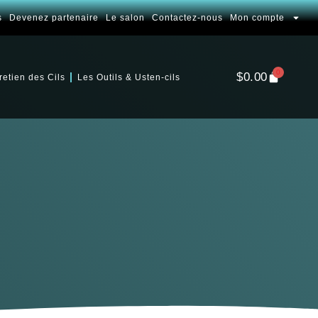
s
Devenez partenaire
Le salon
Contactez-nous
Mon compte
0
$
0.00
retien des Cils
Les Outils & Usten-cils