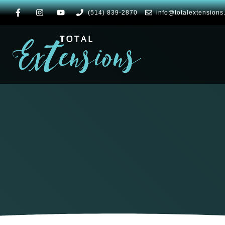
(514) 839-2870
info@totalextensions