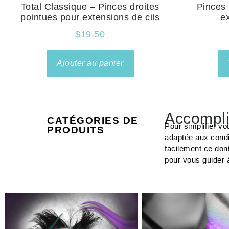
Total Classique – Pinces droites
Pinces 
pointues pour extensions de cils
e
$
19.50
Ajouter au panier
Accompli
CATÉGORIES DE
Pour simplifier vo
PRODUITS
adaptée aux condi
facilement ce don
pour vous guider 