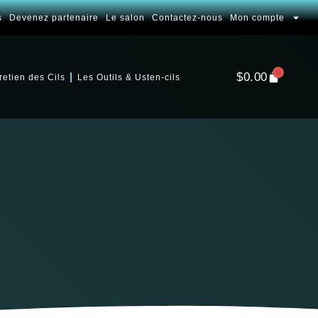
s
Devenez partenaire
Le salon
Contactez-nous
Mon compte
0
$
0.00
retien des Cils
Les Outils & Usten-cils