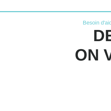
Besoin d'ai
D
ON 