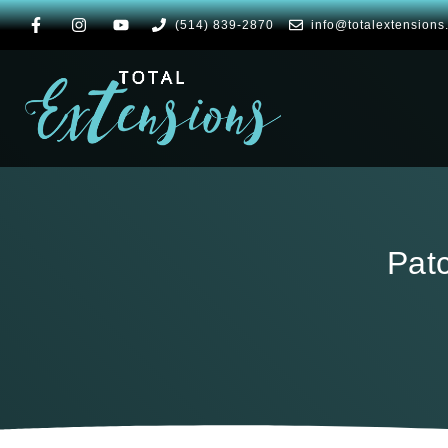
(514) 839-2870
info@totalextensions
Pat