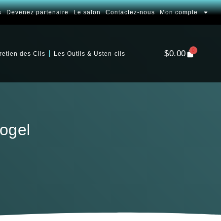
s
Devenez partenaire
Le salon
Contactez-nous
Mon compte
0
$
0.00
retien des Cils
Les Outils & Usten-cils
ogel