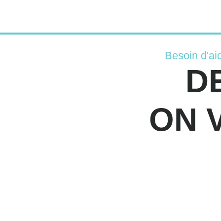
Besoin d'ai
D
ON 