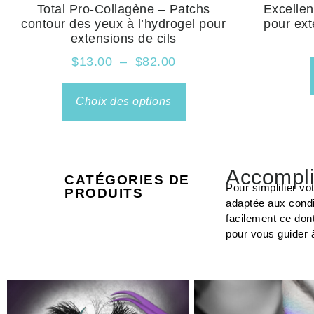
Total Pro-Collagène – Patchs
Excellen
contour des yeux à l’hydrogel pour
pour ext
extensions de cils
$
13.00
–
$
82.00
Choix des options
Accompli
CATÉGORIES DE
Pour simplifier vo
PRODUITS
adaptée aux condi
facilement ce don
pour vous guider 