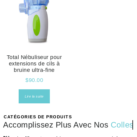
Total Nébuliseur pour
extensions de cils à
bruine ultra-fine
$
90.00
Lire la suite
CATÉGORIES DE PRODUITS
Accomplissez Plus Avec Nos
Colles
...
Pour simplifier votre expérience, nous avons organisé nos
produits en catégories claires et précises. Besoin d’une colle