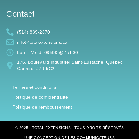
Contact
(514) 839-2870
info@totalextensions.ca
Lun. - Vend. 09h00 @ 17h00
176, Boulevard Industriel Saint-Eustache, Quebec
Canada, J7R 5C2
Termes et conditions
Politique de confidentialité
Politique de remboursement
© 2025 - TOTAL EXTENSIONS - TOUS DROITS RÉSERVÉS
UNE CONCEPTION DE
LES COMMUNICATEURS