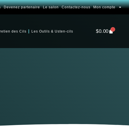
s
Devenez partenaire
Le salon
Contactez-nous
Mon compte
0
$
0.00
retien des Cils
Les Outils & Usten-cils