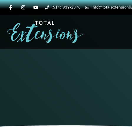
(514) 839-2870
info@totalextensions