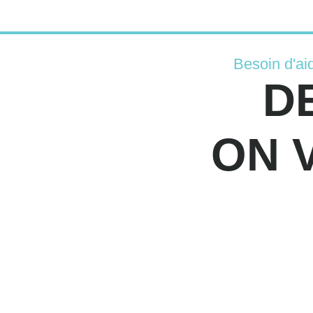
Besoin d'ai
D
ON 