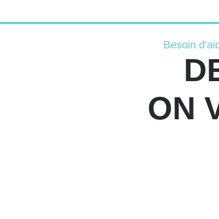
Besoin d'ai
D
ON 