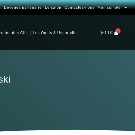
s
Devenez partenaire
Le salon
Contactez-nous
Mon compte
0
$
0.00
retien des Cils
Les Outils & Usten-cils
ski