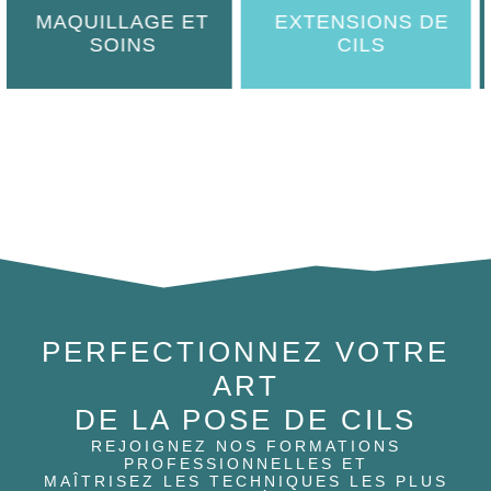
INS
CILS
CIL
PERFECTIONNEZ VOTRE
ART
DE LA POSE DE CILS
REJOIGNEZ NOS FORMATIONS
PROFESSIONNELLES ET
MAÎTRISEZ LES TECHNIQUES LES PLUS
AVANCÉES
Apprenez auprès de nos experts et offrez à vos clientes