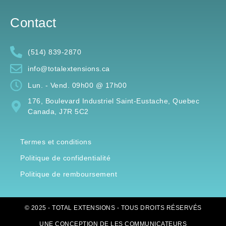
Contact
(514) 839-2870
info@totalextensions.ca
Lun. - Vend. 09h00 @ 17h00
176, Boulevard Industriel Saint-Eustache, Quebec
Canada, J7R 5C2
Termes et conditions
Politique de confidentialité
Politique de remboursement
© 2025 - TOTAL EXTENSIONS - TOUS DROITS RÉSERVÉS
UNE CONCEPTION DE
LES COMMUNICATEURS