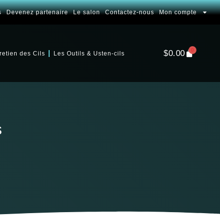
s
Devenez partenaire
Le salon
Contactez-nous
Mon compte
0
$
0.00
retien des Cils
Les Outils & Usten-cils
s