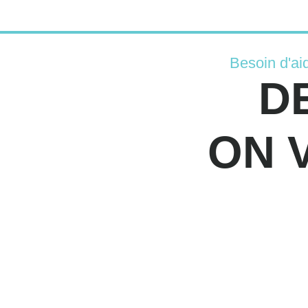
Besoin d'ai
D
ON 