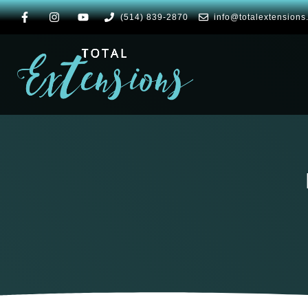
(514) 839-2870
info@totalextensions