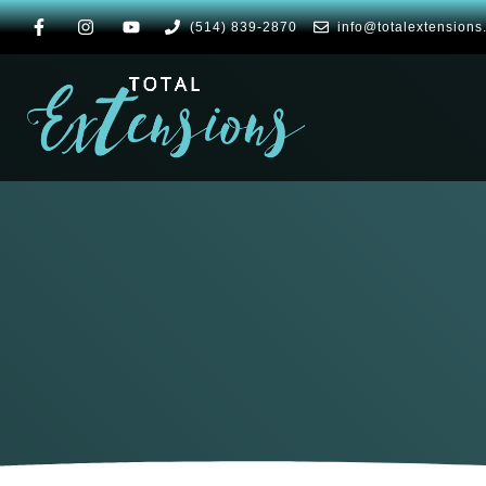
(514) 839-2870
info@totalextensions