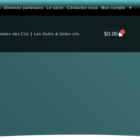
s
Devenez partenaire
Le salon
Contactez-nous
Mon compte
0
$
0.00
retien des Cils
Les Outils & Usten-cils