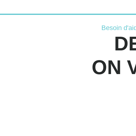
Besoin d'ai
D
ON 