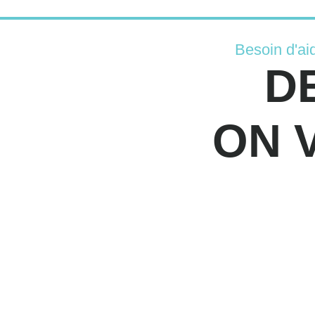
Besoin d'ai
D
ON 