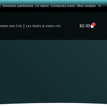
s
Devenez partenaire
Le salon
Contactez-nous
Mon compte
0
$
0.00
retien des Cils
Les Outils & Usten-cils