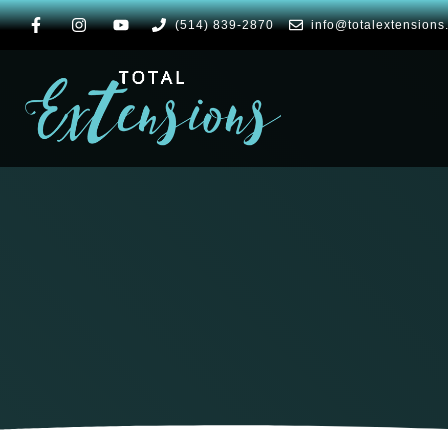
(514) 839-2870
info@totalextensions