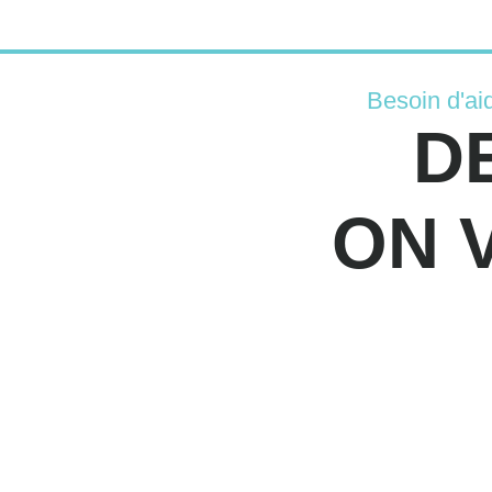
Besoin d'ai
D
ON 