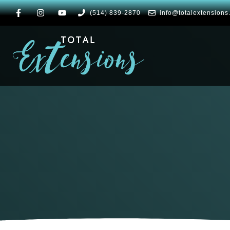
(514) 839-2870
info@totalextensions