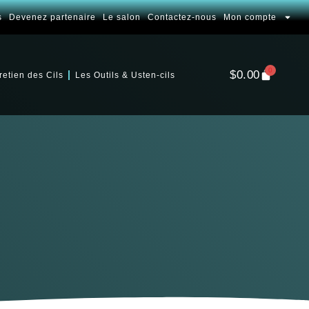
s
Devenez partenaire
Le salon
Contactez-nous
Mon compte
0
$
0.00
retien des Cils
Les Outils & Usten-cils